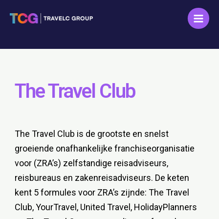
Ga
Main
naar
Men
de
inhoud
The Travel Club
The Travel Club is de grootste en snelst
groeiende onafhankelijke franchiseorganisatie
voor (ZRA’s) zelfstandige reisadviseurs,
reisbureaus en zakenreisadviseurs. De keten
kent 5 formules voor ZRA’s zijnde: The Travel
Club, YourTravel, United Travel, HolidayPlanners